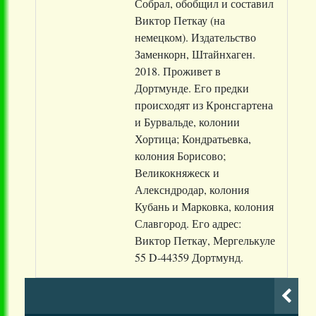
Собрал, обобщил и составил
Виктор Петкау (на
немецком). Издательство
Заменкорн, Штайнхаген.
2018. Проживет в
Дортмунде. Его предки
происходят из Кронсгартена
и Бурвальде, колонии
Хортица; Кондратьевка,
колония Борисово;
Великокняжеск и
Алексндродар, колония
Кубань и Марковка, колония
Славгород. Его адрес:
Виктор Петкау, Мергелькуле
55 D-44359 Дортмунд.