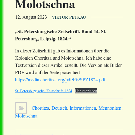
Molotschna
12. August 2023
VIKTOR PETKAU
„St. Petersburgische Zeitschrift. Band 14. St.
Petersburg, Leipzig. 1824.“
In dieser Zeitschrift gab es Informationen über die
Kolonien Chortitza und Molotschna. Ich habe eine
Textversion dieser Artikel erstellt. Die Version als Bilder
PDF wird auf der Seite präsentiert
https://media.chortitza.org/pdf/Pis/SPZ1824.pdf
St_Petersburgische_Zeitschrift_1824
Herunterladen
Chortitza
,
Deutsch
,
Informationen
,
Mennoniten
,
Molotschna