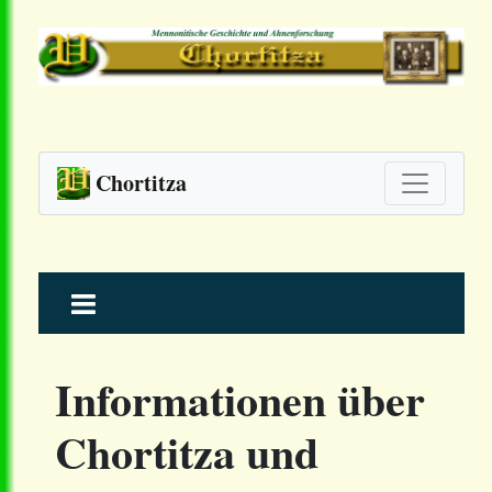
Chortitza
Skip
to
content
Informationen über
Chortitza und