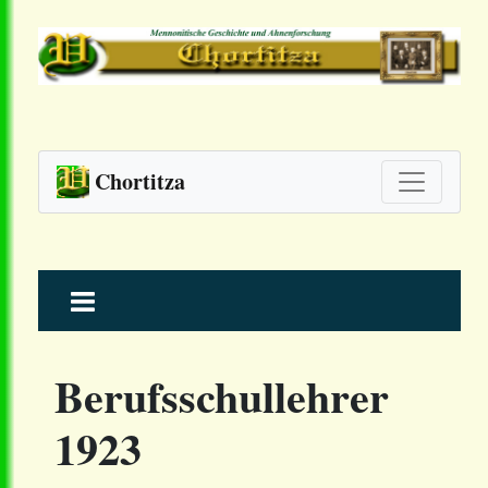
Chortitza
Skip
to
content
Berufsschullehrer
1923