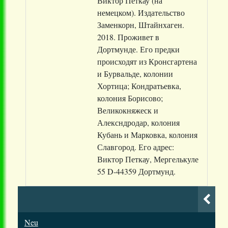
Виктор Петкау (на
немецком). Издательство
Заменкорн, Штайнхаген.
2018. Проживет в
Дортмунде. Его предки
происходят из Кронсгартена
и Бурвальде, колонии
Хортица; Кондратьевка,
колония Борисово;
Великокняжеск и
Алексндродар, колония
Кубань и Марковка, колония
Славгород. Его адрес:
Виктор Петкау, Мергелькуле
55 D-44359 Дортмунд.
Neu