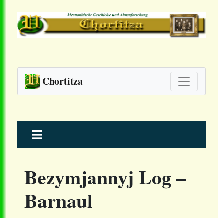
Chortitza
Skip
to
content
Bezymjannyj Log –
Barnaul