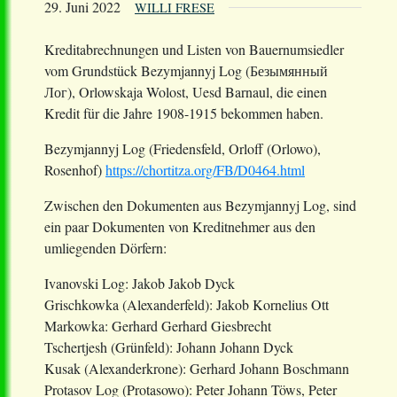
29. Juni 2022
WILLI FRESE
Kreditabrechnungen und Listen von Bauernumsiedler
vom Grundstück Bezymjannyj Log (Безымянный
Лог), Orlowskaja Wolost, Uesd Barnaul, die einen
Kredit für die Jahre 1908-1915 bekommen haben.
Bezymjannyj Log (Friedensfeld, Orloff (Orlowo),
Rosenhof)
https://chortitza.org/FB/D0464.html
Zwischen den Dokumenten aus Bezymjannyj Log, sind
ein paar Dokumenten von Kreditnehmer aus den
umliegenden Dörfern:
Ivanovski Log: Jakob Jakob Dyck
Grischkowka (Alexanderfeld): Jakob Kornelius Ott
Markowka: Gerhard Gerhard Giesbrecht
Tschertjesh (Grünfeld): Johann Johann Dyck
Kusak (Alexanderkrone): Gerhard Johann Boschmann
Protasov Log (Protasowo): Peter Johann Töws, Peter