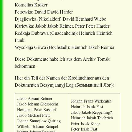
Kornelius Kröker
Petrowka: David David Harder
Djagilewka (Nikolaidorf: David Bernhard Wiebe
Karlowka: Jakob Jakob Reimer, Peter Peter Harder
Redkaja Dubrawa (Gnadenheim): Heinrich Heinrich
Funk
Wysokaja Griwa (Hochstädt): Heinrich Jakob Reimer
Diese Dokumente habe ich aus dem Archiv Tomsk
bekommen.
Hier ein Teil der Namen der Kreditnehmer aus den
Dokumenten Bezymjannyj Log (Безымянный Лог):
Jakob Abram Reimer
Johann Franz Warkentin
Jakob Johann Giesbrecht
Heinrich Isaak Fast
Hermann Peter Kasdorf
Jakob Jakob Reppening?
Jakob Michael Plett
Heinrich Jakob Teichrieb
Johann Samojlow Quiring
Peter Isaak Koop
Wilhelm Johann Rempel
Peter Isaak Fast
Martin Johann Rempel