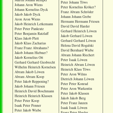
Peter Johann Töws
Johann Aron Wiens
Peter Kornelius Kröker?
Johann Kornelius Dyck
Franz Abram Schröder
Jakob Jakob Dyck
Johann Johann Grebe
Aron Aron Wiens
Hermann Hermann Friesen
Jakob Heinrich Letkemann
David David Harder
Peter Peter Pankratz
Gerhard Heinrich Löwen
Peter Benjamin Ratzlaff
Jakob Gerhard Löwen
Klass Jakob Plett
Gerhard Gerhard Löwen
Jakob Klass Zacharias
Helena David Rogalski
Franz Franz Abrahams?
David Bernhard Wiebe
Jakob Johann Hiebner?
Abram Johann Riechert
Jakob Kornelius Ott
Peter Isaak Löwen
Gerhard Gerhard Giesbrecht
Heinrich Abram Löwen
Wilhelm Heinrich Kornelsen
Heinrich Klass Töws
Abram Jakob Löwen
Peter Aron Wilms
Abram Abram Koop
Dietrich Johann Löwen
Peter Jakob Reppening?
Peter Peter Konrad
Jakob Johann Friesen
Peter Aron Warkentin
Heinrich David Boschmann
Peter Jakob Klassen
Heinrich Heinrich Klassen
Jakob Jakob Berg
Peter Peter Koop
Peter Franz Janzen
Isaak Peter Penner
Isaak Isaak Löwen
Peter Jakob Wiebe
Franz Peter Harder