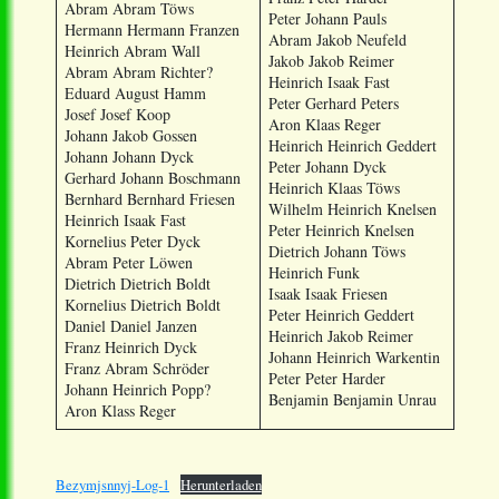
Abram Abram Töws
Peter Johann Pauls
Hermann Hermann Franzen
Abram Jakob Neufeld
Heinrich Abram Wall
Jakob Jakob Reimer
Abram Abram Richter?
Heinrich Isaak Fast
Eduard August Hamm
Peter Gerhard Peters
Josef Josef Koop
Aron Klaas Reger
Johann Jakob Gossen
Heinrich Heinrich Geddert
Johann Johann Dyck
Peter Johann Dyck
Gerhard Johann Boschmann
Heinrich Klaas Töws
Bernhard Bernhard Friesen
Wilhelm Heinrich Knelsen
Heinrich Isaak Fast
Peter Heinrich Knelsen
Kornelius Peter Dyck
Dietrich Johann Töws
Abram Peter Löwen
Heinrich Funk
Dietrich Dietrich Boldt
Isaak Isaak Friesen
Kornelius Dietrich Boldt
Peter Heinrich Geddert
Daniel Daniel Janzen
Heinrich Jakob Reimer
Franz Heinrich Dyck
Johann Heinrich Warkentin
Franz Abram Schröder
Peter Peter Harder
Johann Heinrich Popp?
Benjamin Benjamin Unrau
Aron Klass Reger
Bezymjsnnyj-Log-1
Herunterladen