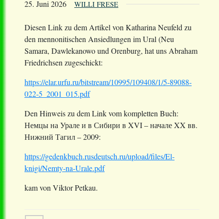
25. Juni 2026
WILLI FRESE
Diesen Link zu dem Artikel von Katharina Neufeld zu
den mennonitischen Ansiedlungen im Ural (Neu
Samara, Dawlekanowo und Orenburg, hat uns Abraham
Friedrichsen zugeschickt:
https://elar.urfu.ru/bitstream/10995/109408/1/5-89088-
022-5_2001_015.pdf
Den Hinweis zu dem Link vom kompletten Buch:
Немцы на Урале и в Сибири в XVI – начале XX вв.
Нижний Тагил – 2009:
https://gedenkbuch.rusdeutsch.ru/upload/files/El-
knigi/Nemty-na-Urale.pdf
kam von Viktor Petkau.