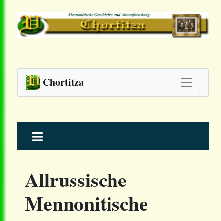
Chortitza
Skip
to
content
Allrussische
Mennonitische