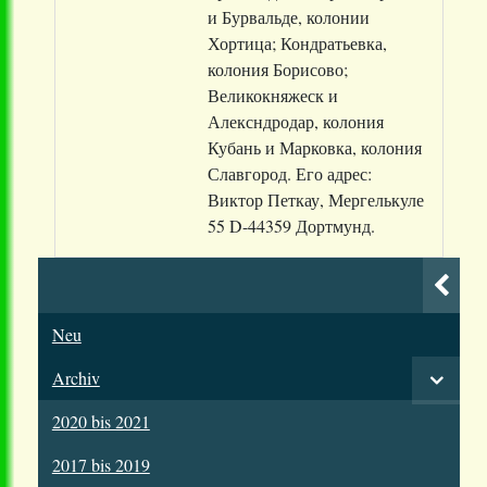
и Бурвальде, колонии
Хортица; Кондратьевка,
колония Борисово;
Великокняжеск и
Алексндродар, колония
Кубань и Марковка, колония
Славгород. Его адрес:
Виктор Петкау, Мергелькуле
55 D-44359 Дортмунд.
Neu
Archiv
2020 bis 2021
2017 bis 2019