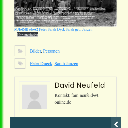
MJIoRdB8doA2-Peter-Sarah-Dyck-Sarah-geb.-Janzen-
Herunterladen
Bilder
,
Personen
Peter Dueck
,
Sarah Janzen
David Neufeld
Kontakt: fam-neufeld@t-
online.de