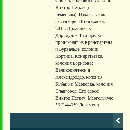
Собрал, обобщил и составил
Виктор Петкау (на
немецком). Издательство
Заменкорн, Штайнхаген.
2018. Проживет в
Дортмунде. Его предки
происходят из Кронсгартена
и Бурвальде, колонии
Хортица; Кондратьевка,
колония Борисово;
Великокняжеск и
Алексндродар, колония
Кубань и Марковка, колония
Славгород. Его адрес:
Виктор Петкау, Мергелькуле
55 D-44359 Дортмунд.