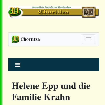
Chortitza
Skip
to
content
Helene Epp und die
Familie Krahn