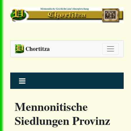
Chortitza
Skip
to
content
Mennonitische
Siedlungen Provinz