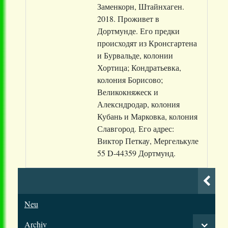
Заменкорн, Штайнхаген.
2018. Проживет в
Дортмунде. Его предки
происходят из Кронсгартена
и Бурвальде, колонии
Хортица; Кондратьевка,
колония Борисово;
Великокняжеск и
Алексндродар, колония
Кубань и Марковка, колония
Славгород. Его адрес:
Виктор Петкау, Мергелькуле
55 D-44359 Дортмунд.
Neu
Archiv