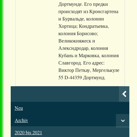
Дортмунде. Его предки
происходят из Кронсгартена
и Бурвальде, колонии
Хортица; Кондратьевка,
колония Борисово;
Великокняжеск и
Алексндродар, колония
Кубань и Марковка, колония
Славгород. Его адрес:
Виктор Петкау, Мергелькуле
55 D-44359 Дортмунд.
Neu
Archiv
2020 bis 2021