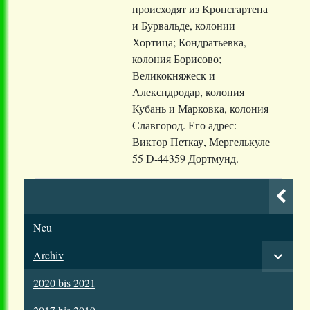
происходят из Кронсгартена
и Бурвальде, колонии
Хортица; Кондратьевка,
колония Борисово;
Великокняжеск и
Алексндродар, колония
Кубань и Марковка, колония
Славгород. Его адрес:
Виктор Петкау, Мергелькуле
55 D-44359 Дортмунд.
Neu
Archiv
2020 bis 2021