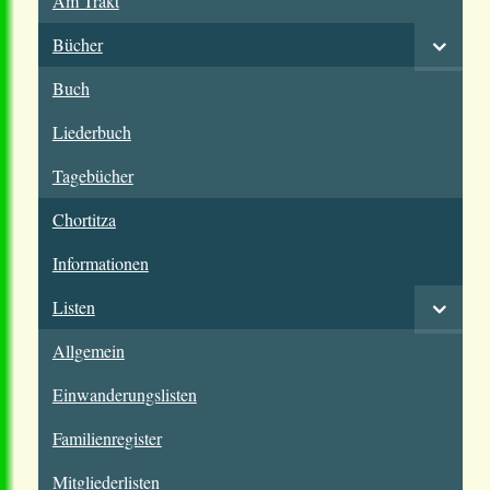
Am Trakt
Bücher
Buch
Liederbuch
Tagebücher
Chortitza
Informationen
Listen
Allgemein
Einwanderungslisten
Familienregister
Mitgliederlisten