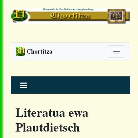
Chortitza
Skip
to
content
Literatua ewa
Plautdietsch