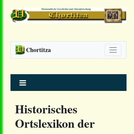
Chortitza
Skip
to
content
Historisches
Ortslexikon der